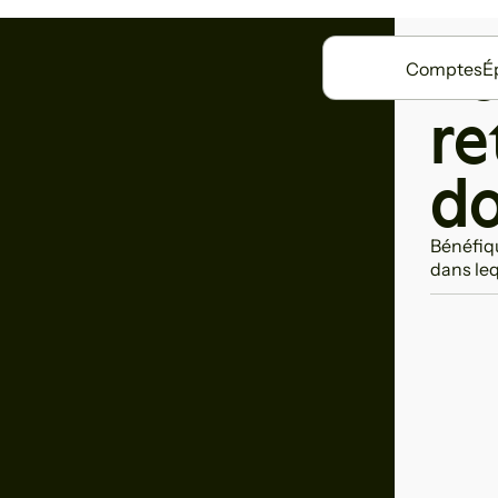
Le
Comptes
É
re
do
Bénéfiq
dans lequ