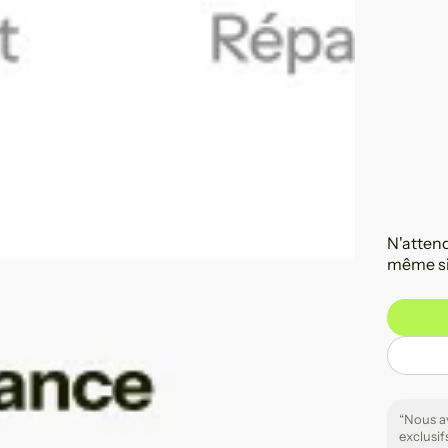
N'attend
même si
“Nous av
exclusif