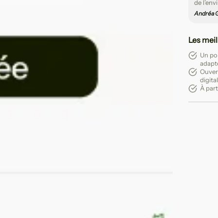
de l’env
Andréa G
Les meil
Un por
adapt
Ouver
digita
À part